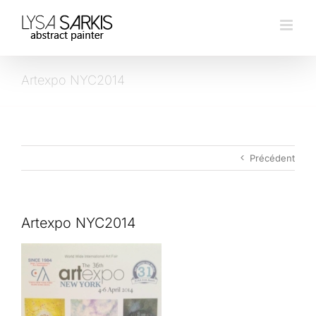
Passer
au
contenu
Artexpo NYC2014
Précédent
Artexpo NYC2014