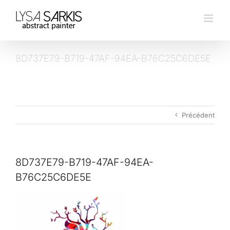
Passer
au
contenu
8D737E79-B719-47AF-94EA-B76C25C6DE5E
Précédent
8D737E79-B719-47AF-94EA-
B76C25C6DE5E