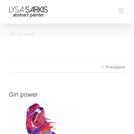
Passer
au
contenu
Girl power
Précédent
Girl power