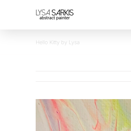
Passer
au
contenu
Hello Kitty by Lysa
View
Larger
Image