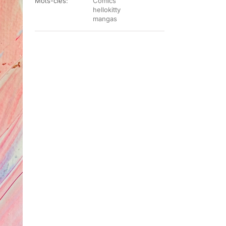
Mots-clés:
Comics
hellokitty
mangas